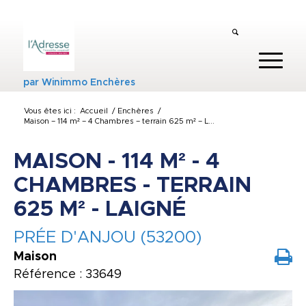
par
Winimmo Enchères
Vous êtes ici :
Accueil
/
Enchères
/
Maison – 114 m² – 4 Chambres – terrain 625 m² – L...
MAISON - 114 M² - 4
CHAMBRES - TERRAIN
625 M² - LAIGNÉ
PRÉE D'ANJOU (53200)
Maison
Référence : 33649