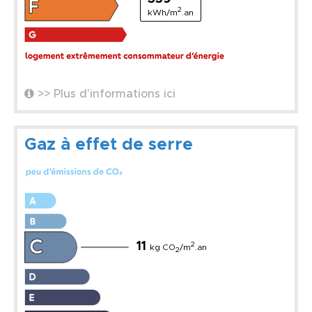
2
kWh/m
.an
>> Plus d'informations ici
Gaz à effet de serre
11
2
kg CO
/m
.an
2