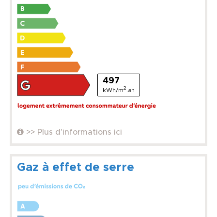
497
2
kWh/m
.an
>> Plus d'informations ici
Gaz à effet de serre