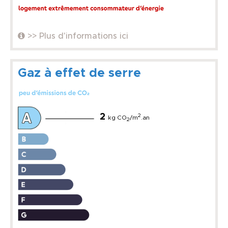
>> Plus d'informations ici
Gaz à effet de serre
2
2
kg CO
/m
.an
2