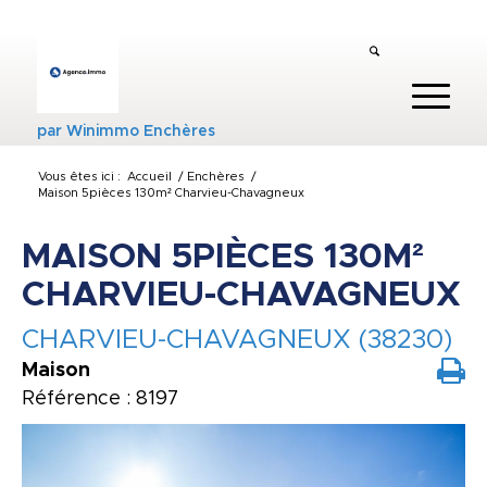
par
Winimmo Enchères
Vous êtes ici :
Accueil
/
Enchères
/
Maison 5pièces 130m² Charvieu-Chavagneux
MAISON 5PIÈCES 130M²
CHARVIEU-CHAVAGNEUX
CHARVIEU-CHAVAGNEUX (38230)
Maison
Référence : 8197