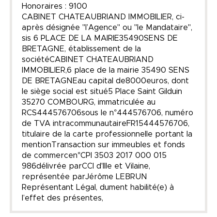
Honoraires : 9100
CABINET CHATEAUBRIAND IMMOBILIER, ci-
après désignée "l’Agence" ou "le Mandataire",
sis 6 PLACE DE LA MAIRIE35490SENS DE
BRETAGNE, établissement de la
sociétéCABINET CHATEAUBRIAND
IMMOBILIER,6 place de la mairie 35490 SENS
DE BRETAGNEau capital de8000euros, dont
le siège social est situé5 Place Saint Gilduin
35270 COMBOURG, immatriculée au
RCS444576706sous le n°444576706, numéro
de TVA intracommunautaireFR15444576706,
titulaire de la carte professionnelle portant la
mentionTransaction sur immeubles et fonds
de commercen°CPI 3503 2017 000 015
986délivrée parCCI d'Ille et Vilaine,
représentée parJérôme LEBRUN
Représentant Légal, dument habilité(e) à
l’effet des présentes,