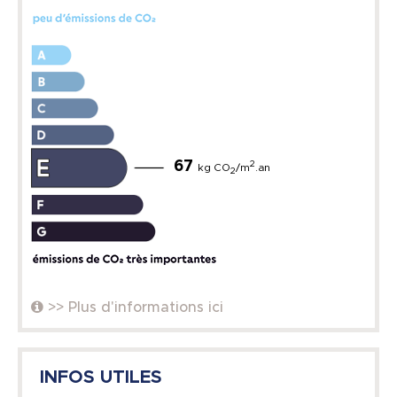
67
2
kg CO
/m
.an
2
>> Plus d'informations ici
INFOS UTILES