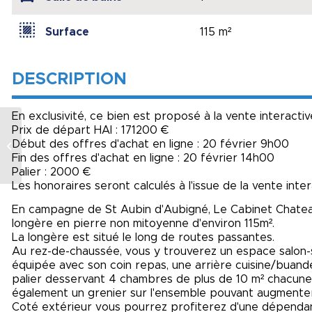
Surface
115 m²
DESCRIPTION
En exclusivité, ce bien est proposé à la vente interactiv
Prix de départ HAI : 171200 €
MELUN F2 avec
Début des offres d'achat en ligne : 20 février 9h00
terrasse parking et
Fin des offres d'achat en ligne : 20 février 14h00
ascenseur
Palier : 2000 €
Les honoraires seront calculés à l'issue de la vente inte
En campagne de St Aubin d'Aubigné, Le Cabinet Chatea
longère en pierre non mitoyenne d'environ 115m².
La longère est situé le long de routes passantes.
Au rez-de-chaussée, vous y trouverez un espace salon-
équipée avec son coin repas, une arrière cuisine/buande
palier desservant 4 chambres de plus de 10 m² chacune,
également un grenier sur l'ensemble pouvant augmenter 
Coté extérieur vous pourrez profiterez d'une dépendan