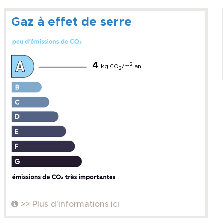
Gaz à effet de serre
4
2
kg CO
/m
.an
2
>> Plus d'informations ici