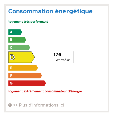
Consommation énergétique
176
2
kWh/m
.an
>> Plus d'informations ici