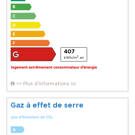
407
2
kWh/m
.an
>> Plus d'informations ici
Gaz à effet de serre