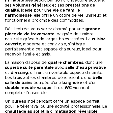
m² habitables
séduit par son architecture actuelle,
ses
volumes généreux
et ses
prestations de
qualité
. Idéale pour une
vie de famille
harmonieuse
, elle offre un cadre de vie lumineux et
fonctionnel à proximité des commodités.
Dès l’entrée, vous serez charmé par une
grande
pièce de vie traversante
, baignée de lumière
naturelle grâce à de larges baies vitrées. La
cuisine
ouverte
, moderne et conviviale, s’intègre
parfaitement à cet espace chaleureux, idéal pour
recevoir famille et amis.
La maison dispose de
quatre chambres
, dont une
superbe suite parentale
avec
salle d’eau privative
et
dressing
, offrant un véritable espace d’intimité.
Les trois autres chambres bénéficient d’une
belle
salle de bains
équipée d’une
baignoire
et d’un
double meuble vasque
. Trois
WC
viennent
compléter l’ensemble.
Un
bureau
indépendant offre un espace parfait
pour le télétravail ou une activité professionnelle. Le
chauffage au sol
et la
climatisation réversible