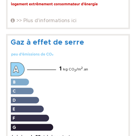
>> Plus d'informations ici
Gaz à effet de serre
1
2
kg CO
/m
.an
2