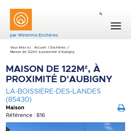
par
Winimmo Enchères
Vous êtes ici :
Accueil
/
Enchères
/
Maison de 122m², à proximité d’Aubigny
MAISON DE 122M², À
PROXIMITÉ D'AUBIGNY
LA-BOISSIÈRE-DES-LANDES
(85430)
Maison
Référence : 816