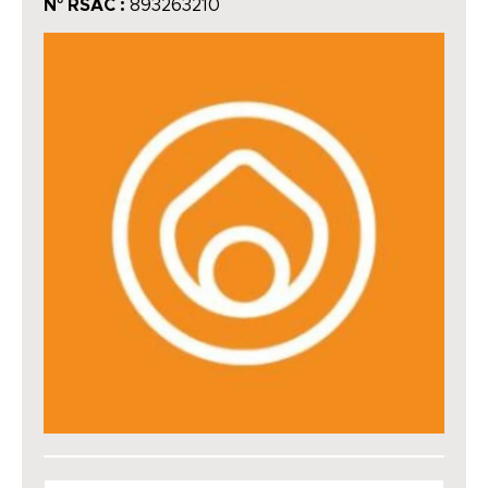
N° RSAC :
893263210