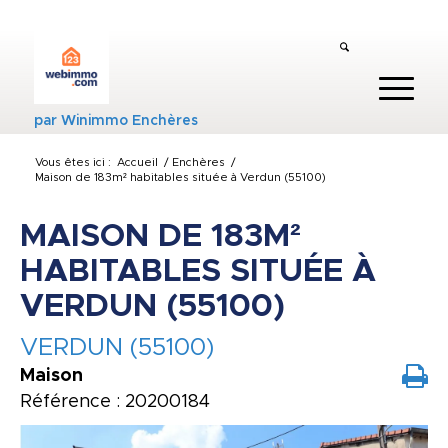
par
Winimmo Enchères
Vous êtes ici :
Accueil
/
Enchères
/
Maison de 183m² habitables située à Verdun (55100)
MAISON DE 183M²
HABITABLES SITUÉE À
VERDUN (55100)
VERDUN (55100)
Maison
Référence : 20200184