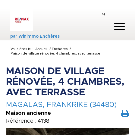
par
Winimmo Enchères
Vous êtes ici :
Accueil
/
Enchères
/
Maison de village rénovée, 4 chambres, avec terrasse
MAISON DE VILLAGE
RÉNOVÉE, 4 CHAMBRES,
AVEC TERRASSE
MAGALAS, FRANKRIKE (34480)
Maison ancienne
Référence : 4138