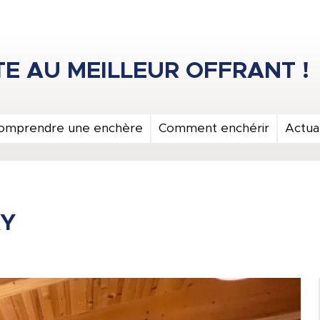
omprendre une enchère
Comment enchérir
Actual
AY