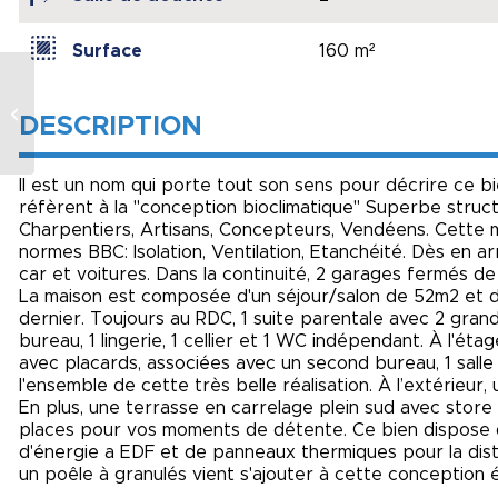
Surface
160 m²
Maison en pierre
DESCRIPTION
avec piscine
Il est un nom qui porte tout son sens pour décrire ce b
réfèrent à la "conception bioclimatique" Superbe struc
Charpentiers, Artisans, Concepteurs, Vendéens. Cette 
normes BBC: Isolation, Ventilation, Etanchéité. Dès en a
car et voitures. Dans la continuité, 2 garages fermés de 
La maison est composée d'un séjour/salon de 52m2 et d
dernier. Toujours au RDC, 1 suite parentale avec 2 grand
bureau, 1 lingerie, 1 cellier et 1 WC indépendant. À l'ét
avec placards, associées avec un second bureau, 1 sall
l'ensemble de cette très belle réalisation. À l’extérieur
En plus, une terrasse en carrelage plein sud avec stor
places pour vos moments de détente. Ce bien dispose 
d'énergie a EDF et de panneaux thermiques pour la dist
un poêle à granulés vient s'ajouter à cette conception 