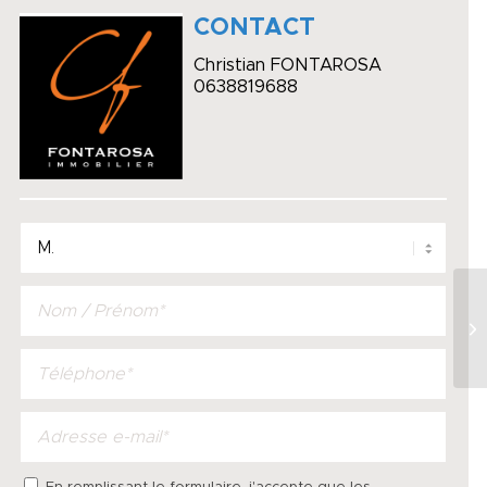
CONTACT
Christian FONTAROSA
0638819688
HO
A 