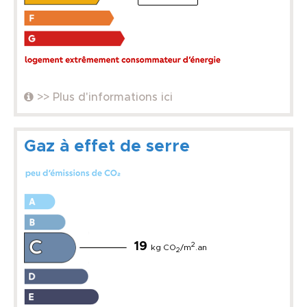
>> Plus d'informations ici
Gaz à effet de serre
19
2
kg CO
/m
.an
2