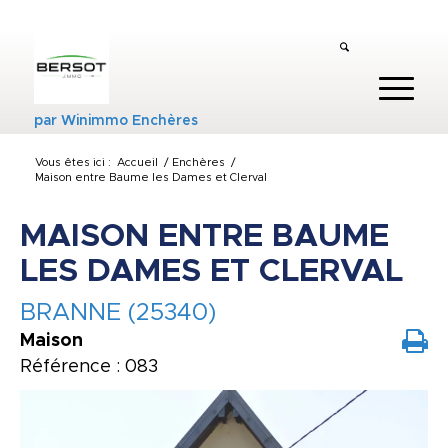
par
Winimmo Enchères
Vous êtes ici :
Accueil
/
Enchères
/
Maison entre Baume les Dames et Clerval
MAISON ENTRE BAUME
LES DAMES ET CLERVAL
BRANNE (25340)
Maison
Référence : 083