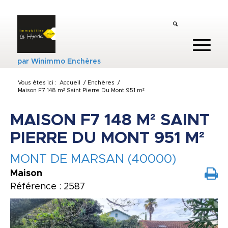
par
Winimmo Enchères
Vous êtes ici :
Accueil
/
Enchères
/
Maison F7 148 m² Saint Pierre Du Mont 951 m²
MAISON F7 148 M² SAINT
PIERRE DU MONT 951 M²
MONT DE MARSAN (40000)
Maison
Référence : 2587