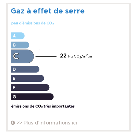
Gaz à effet de serre
22
2
kg CO
/m
.an
2
>> Plus d'informations ici