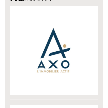
N° RSAC :
802.037556