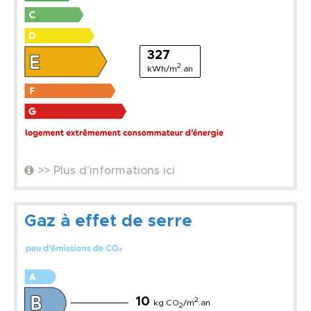
327
2
kWh/m
.an
>> Plus d'informations ici
Gaz à effet de serre
10
2
kg CO
/m
.an
2