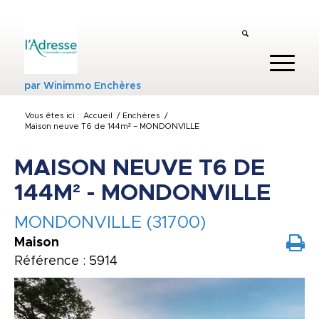
par
Winimmo Enchères
Vous êtes ici :
Accueil
/
Enchères
/
Maison neuve T6 de 144m² – MONDONVILLE
MAISON NEUVE T6 DE
144M² - MONDONVILLE
MONDONVILLE (31700)
Maison
Référence : 5914