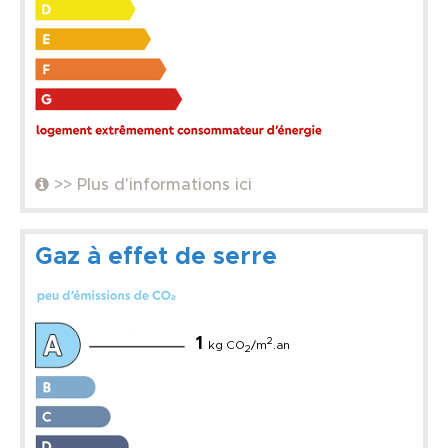
>> Plus d'informations ici
Gaz à effet de serre
1
2
kg CO
/m
.an
2