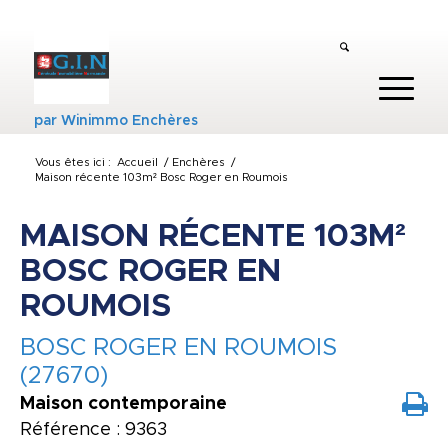
par
Winimmo Enchères
Vous êtes ici :
Accueil
/
Enchères
/
Maison récente 103m² Bosc Roger en Roumois
MAISON RÉCENTE 103M²
BOSC ROGER EN
ROUMOIS
BOSC ROGER EN ROUMOIS
(27670)
Maison contemporaine
Référence : 9363