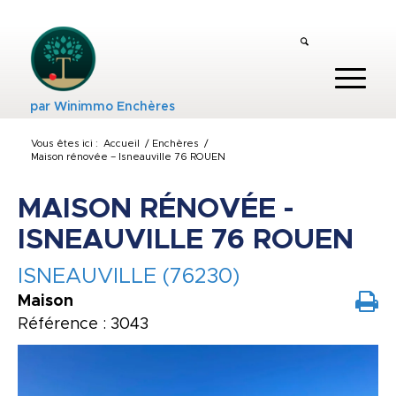
par
Winimmo Enchères
Vous êtes ici :
Accueil
/
Enchères
/
Maison rénovée – Isneauville 76 ROUEN
MAISON RÉNOVÉE -
ISNEAUVILLE 76 ROUEN
ISNEAUVILLE (76230)
Maison
Référence : 3043