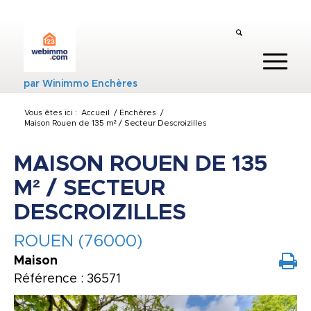
par
Winimmo Enchères
Vous êtes ici :
Accueil
/
Enchères
/
Maison Rouen de 135 m² / Secteur Descroizilles
MAISON ROUEN DE 135
M² / SECTEUR
DESCROIZILLES
ROUEN (76000)
Maison
Référence : 36571