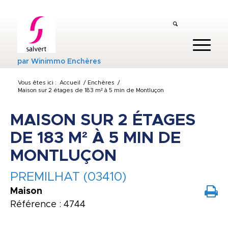
par
Winimmo Enchères
Vous êtes ici :
Accueil
/
Enchères
/
Maison sur 2 étages de 183 m² à 5 min de Montluçon
MAISON SUR 2 ÉTAGES
DE 183 M² À 5 MIN DE
MONTLUÇON
PREMILHAT (03410)
Maison
Référence : 4744