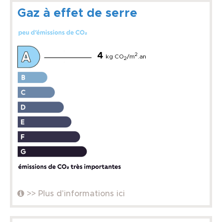
Gaz à effet de serre
4
2
kg CO
/m
.an
2
>> Plus d'informations ici