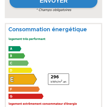
* Champs obligatoires
Consommation énergétique
296
2
kWh/m
.an