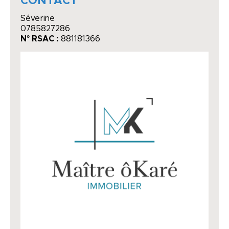
CONTACT
Séverine
0785827286
N° RSAC :
881181366