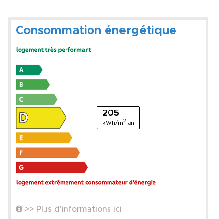
Consommation énergétique
205
2
kWh/m
.an
>> Plus d'informations ici