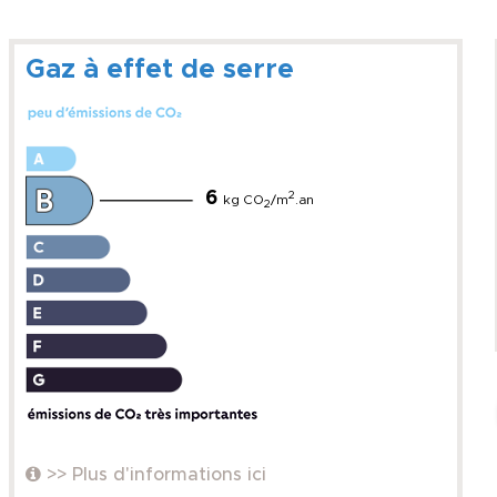
Gaz à effet de serre
6
2
kg CO
/m
.an
2
>> Plus d'informations ici