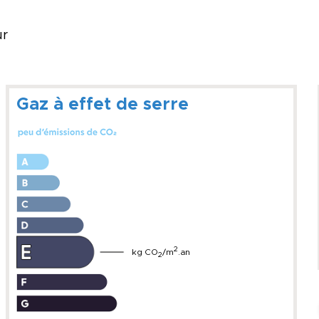
ur
Gaz à effet de serre
2
kg CO
/m
.an
2