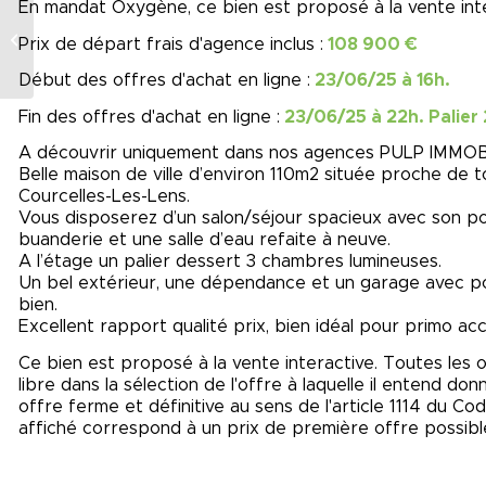
En mandat Oxygène, ce bien est proposé à la vente inte
Appartement de
Prix de départ frais d'agence inclus :
108 900 €
prestige, loué
Début des offres d'achat en ligne :
23/06/25 à 16h.
Fin des offres d'achat en ligne :
23/06/25 à 22h. Palier
A découvrir uniquement dans nos agences PULP IMMOBI
Belle maison de ville d’environ 110m2 située proche de 
Courcelles-Les-Lens.
Vous disposerez d’un salon/séjour spacieux avec son poê
buanderie et une salle d’eau refaite à neuve.
A l’étage un palier dessert 3 chambres lumineuses.
Un bel extérieur, une dépendance et un garage avec por
bien.
Excellent rapport qualité prix, bien idéal pour primo ac
Ce bien est proposé à la vente interactive. Toutes les 
libre dans la sélection de l'offre à laquelle il entend do
offre ferme et définitive au sens de l'article 1114 du Cod
affiché correspond à un prix de première offre possible