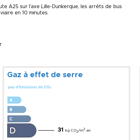
te A25 sur l'axe Lille-Dunkerque, les arrêts de bus
viaire en 10 minutes.
r
Gaz à effet de serre
31
2
kg CO
/m
.an
2