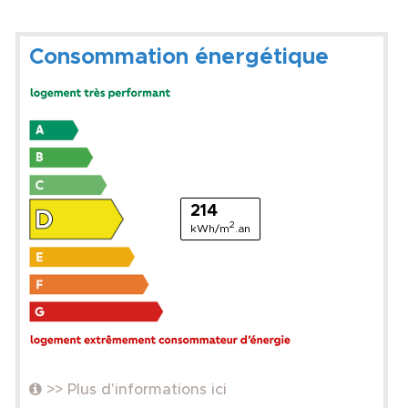
Consommation énergétique
214
2
kWh/m
.an
>> Plus d'informations ici