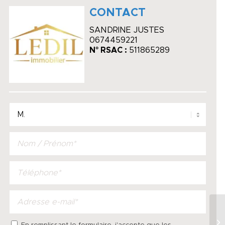
CONTACT
SANDRINE JUSTES
0674459221
N° RSAC :
511865289