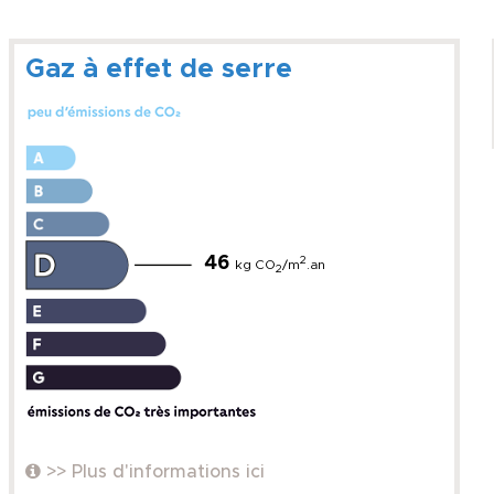
Gaz à effet de serre
46
2
kg CO
/m
.an
2
>> Plus d'informations ici