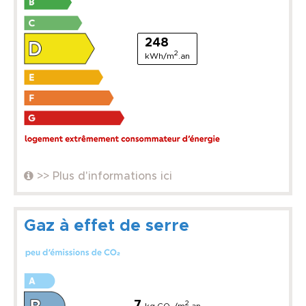
248
2
kWh/m
.an
>> Plus d'informations ici
Gaz à effet de serre
7
2