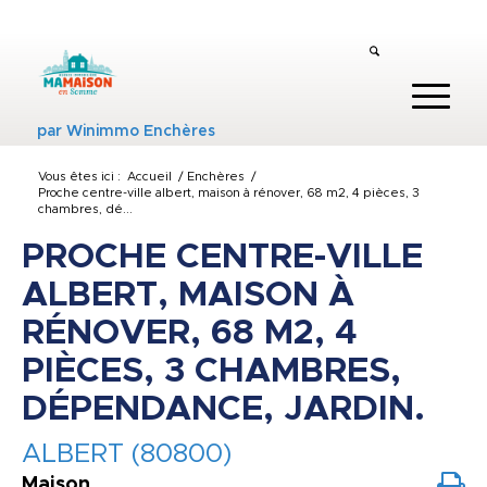
par
Winimmo Enchères
Vous êtes ici :
Accueil
/
Enchères
/
Proche centre-ville albert, maison à rénover, 68 m2, 4 pièces, 3
chambres, dé...
PROCHE CENTRE-VILLE
ALBERT, MAISON À
RÉNOVER, 68 M2, 4
PIÈCES, 3 CHAMBRES,
DÉPENDANCE, JARDIN.
ALBERT (80800)
Maison