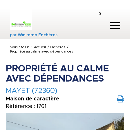
par
Winimmo Enchères
Vous êtes ici :
Accueil
/
Enchères
/
Propriété au calme avec dépendances
PROPRIÉTÉ AU CALME
AVEC DÉPENDANCES
MAYET (72360)
Maison de caractère
Référence : 1761