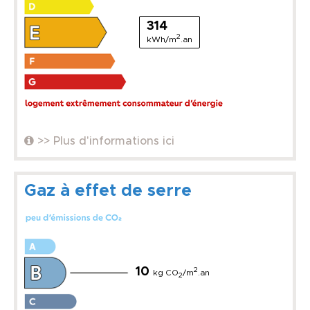
314
2
kWh/m
.an
>> Plus d'informations ici
Gaz à effet de serre
10
2
kg CO
/m
.an
2