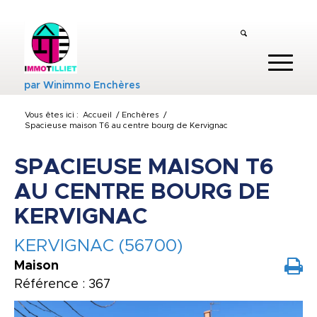
par
Winimmo Enchères
Vous êtes ici :
Accueil
/
Enchères
/
Spacieuse maison T6 au centre bourg de Kervignac
SPACIEUSE MAISON T6
AU CENTRE BOURG DE
KERVIGNAC
KERVIGNAC (56700)
Maison
Référence : 367