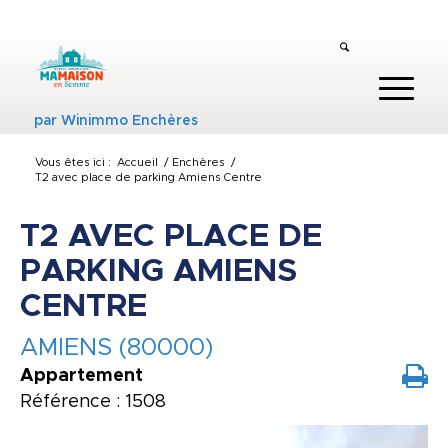
par
Winimmo Enchères
Vous êtes ici :
Accueil
/
Enchères
/
T2 avec place de parking Amiens Centre
T2 AVEC PLACE DE
PARKING AMIENS
CENTRE
AMIENS (80000)
Appartement
Référence : 1508