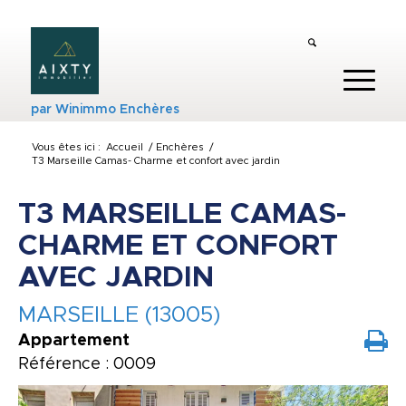
par
Winimmo Enchères
Vous êtes ici :
Accueil
/
Enchères
/
T3 Marseille Camas- Charme et confort avec jardin
T3 MARSEILLE CAMAS-
CHARME ET CONFORT
AVEC JARDIN
MARSEILLE (13005)
Appartement
Référence : 0009