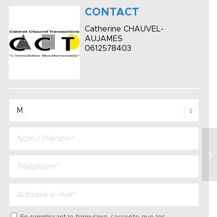
CONTACT
Catherine CHAUVEL-
AUJAMES
0612578403
A
4 