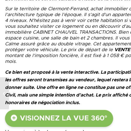
Sur le territoire de Clermont-Ferrand, achat immobilier
l'architecture typique de l'époque. Il s'agit d'un appa
4 niveaux. N'hésitez pas à venir voir cette habitation si
vous souhaitez visiter ce logement ou en découvrir d'au
immobilière CABINET CHAUVEL TRANSACTIONS. Bien de
espace cuisine, une salle de bain et 2 chambres. Il vous
Calme assuré grâce au double vitrage. Cet appartement v
protéger votre véhicule. Le prix de départ de le
VENTE
montant de l'imposition foncière, il est fixé à 1 058 € p
mois.
Ce bien est proposé à la vente interactive. La participat
les offres seront transmises au vendeur, lequel restera li
donner suite. Une offre en ligne ne constitue pas une off
HOTEL PARTICULIER DE 8 PIECES
Civil, mais une simple intention d'achat. Le prix affich
A SAISIR
honoraires de négociation inclus.
VISIONNEZ LA VUE 360°