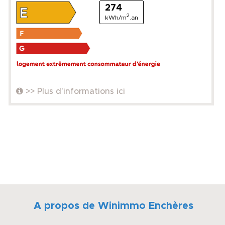
274
2
kWh/m
.an
>> Plus d'informations ici
A propos de Winimmo Enchères