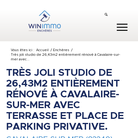
Vous êtes ici :
Accueil
/
Enchères
/
Très joli studio de 26,43m2 entièrement rénové à Cavalaire-sur-
mer avec...
TRÈS JOLI STUDIO DE
26,43M2 ENTIÈREMENT
RÉNOVÉ À CAVALAIRE-
SUR-MER AVEC
TERRASSE ET PLACE DE
PARKING PRIVATIVE.