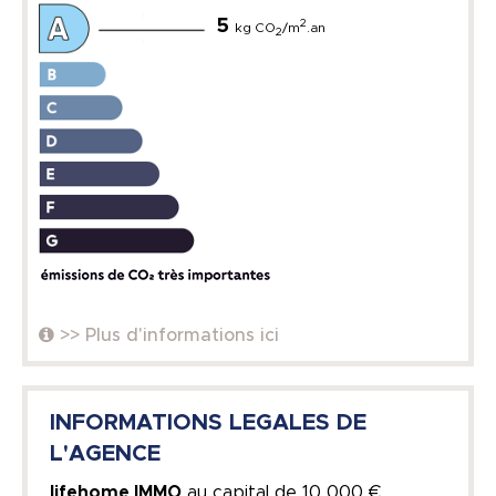
5
2
kg CO
/m
.an
2
>> Plus d'informations ici
INFORMATIONS LEGALES DE
L'AGENCE
lifehome IMMO
au capital de
10 000 €