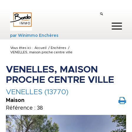
par
Winimmo Enchères
Vous êtes ici :
Accueil
/
Enchères
/
VENELLES, maison proche centre ville
VENELLES, MAISON
PROCHE CENTRE VILLE
VENELLES (13770)
Maison
Référence : 38