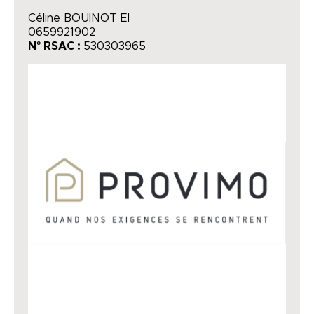
Céline BOUINOT EI
0659921902
N° RSAC :
530303965