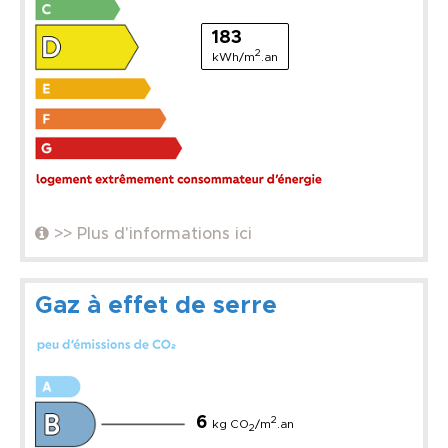
183
2
kWh/m
.an
>> Plus d'informations ici
Gaz à effet de serre
6
2
kg CO
/m
.an
2