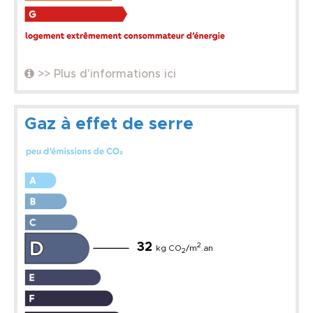
>> Plus d'informations ici
Gaz à effet de serre
32
2
kg CO
/m
.an
2