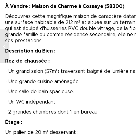
À Vendre : Maison de Charme à Cossaye (58300)
Découvrez cette magnifique maison de caractère datant
une surface habitable de 212 m² et située sur un terra
qui est équipé d'huisseries PVC double vitrage, de la fi
grande famille ou comme résidence secondaire, elle ne 
ses prestations.
Maison Chatillon-sur-
Loire
Description du Bien :
Rez-de-chaussée :
· Un grand salon (57m²) traversant baigné de lumière n
· Une grande cuisine aménagée.
· Une salle de bain spacieuse.
· Un WC indépendant.
· 2 grandes chambres dont 1 en bureau.
Étage :
Un palier de 20 m² desservant :