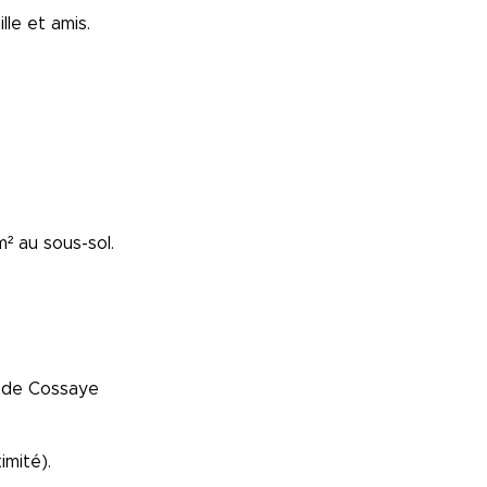
lle et amis.
 au sous-sol.
e de Cossaye
mité).