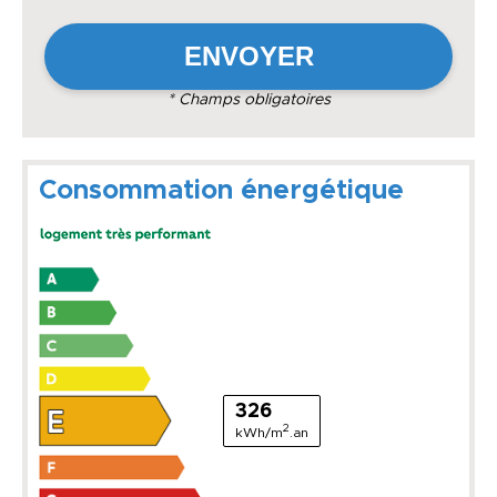
* Champs obligatoires
Consommation énergétique
326
2
kWh/m
.an