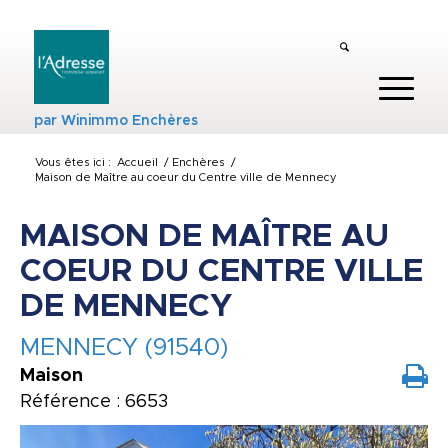
par
Winimmo Enchères
Vous êtes ici :
Accueil
/
Enchères
/
Maison de Maître au coeur du Centre ville de Mennecy
MAISON DE MAÎTRE AU
COEUR DU CENTRE VILLE
DE MENNECY
MENNECY (91540)
Maison
Référence : 6653