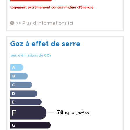
>> Plus d'informations ici
Gaz à effet de serre
78
2
kg CO
/m
.an
2