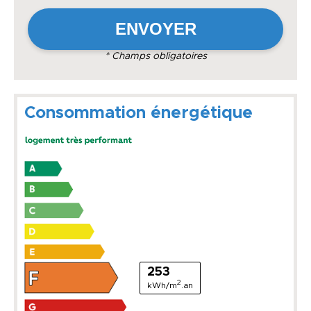
* Champs obligatoires
Consommation énergétique
253
2
kWh/m
.an