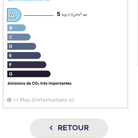
5
2
kg CO
/m
.an
2
>> Plus d'informations ici
RETOUR