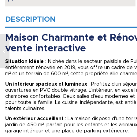
DESCRIPTION
Maison Charmante et Rénov
Appartement T3
vente interactive
lumineux avec sa
terrasse de 18 m² +
Situation idéale
: Nichée dans le secteur paisible de Pu
box voiture
entièrement rénovée en 2019, vous offre un cadre de v
m² et un terrain de 600 m², cette propriété allie charm
Un intérieur spacieux et lumineux
: Profitez d'un séjou
ouvertures en PVC double vitrage. L'intérieur, en excel
chambres confortables. Deux salles d'eau modernes et
pour toute la famille. La cuisine, indépendante, est ent
talents culinaires.
Un extérieur accueillant
: La maison dispose d'une terra
jardin de 450 m², parfait pour les enfants et les anim
garage intérieur et une place de parking extérieure.