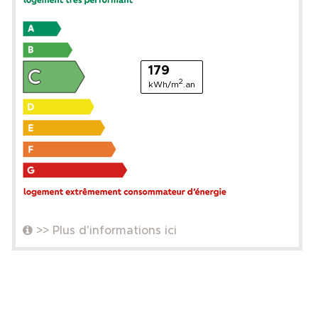
179
2
kWh/m
.an
>> Plus d'informations ici