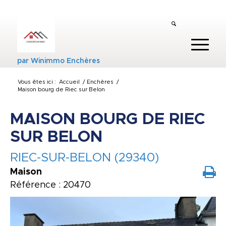
par
Winimmo Enchères
Vous êtes ici :
Accueil
/
Enchères
/
Maison bourg de Riec sur Belon
MAISON BOURG DE RIEC
SUR BELON
RIEC-SUR-BELON (29340)
Maison
Référence : 20470