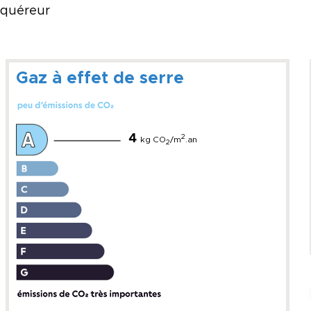
acquéreur
Gaz à effet de serre
4
2
kg CO
/m
.an
2