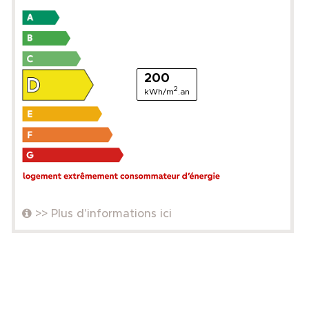
200
2
kWh/m
.an
>> Plus d'informations ici