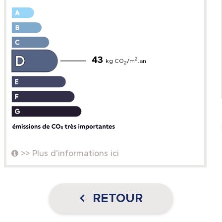
43
2
kg CO
/m
.an
2
>> Plus d'informations ici
RETOUR