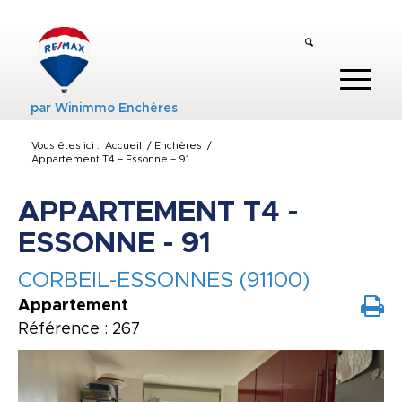
par
Winimmo Enchères
Vous êtes ici :
Accueil
/
Enchères
/
Appartement T4 – Essonne – 91
APPARTEMENT T4 -
ESSONNE - 91
CORBEIL-ESSONNES (91100)
Appartement
Référence : 267