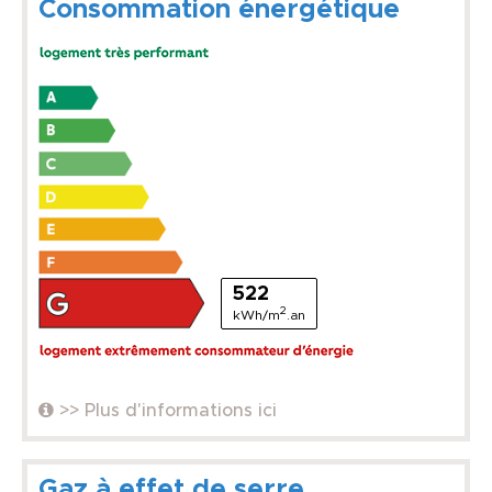
Consommation énergétique
522
2
kWh/m
.an
>> Plus d'informations ici
Gaz à effet de serre