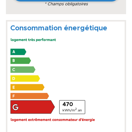
* Champs obligatoires
Consommation énergétique
470
2
kWh/m
.an